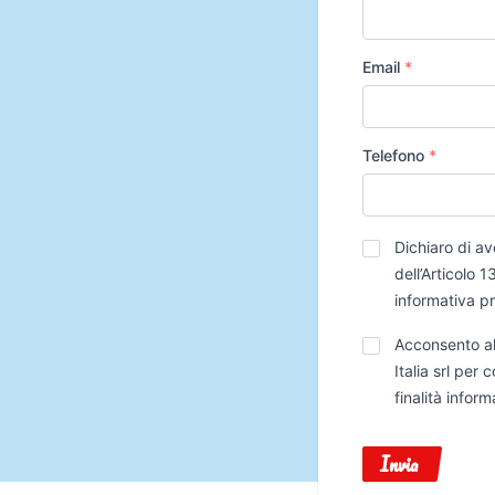
Email
*
Telefono
*
Privacy
*
Dichiaro di av
dell’Articolo
informativa p
Trattamento
Acconsento al
Dati
Italia srl per
finalità infor
Invia